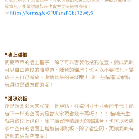
等資訊，後續討論起來也會方便快速很多唷！
☞
https://forms.gle/QFUFsnzPGbtRBw6y6
❝牆上貓櫃
間簡單單的牆上櫃子，除了可以客製化挖孔位置，變成貓咪
可以自由穿梭的貓隧道、睡覺的貓屋；也可以不要挖孔，變
成主人自己擺放、收納物品的區域哦！ 收一些貓糧或者貓
玩具也是很方便的呢！
❝貓咪跳板
還是想要跟大家強調一個重點，在這個寸土寸金的年代！能
省下一坪的空間就是替大家現省幾十萬呀！！！ 貓咪天生
就喜歡往上跑跳，除了購買體積龐大的貓跳台，也可以考慮
家中空白的牆面上增加貓咪跳板。除了省空間，更讓貓咪有
舒服的活動空間呢！