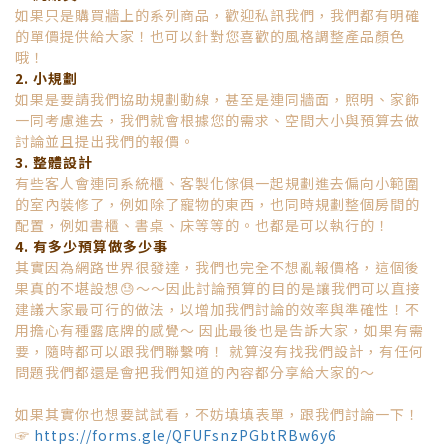
如果只是購買牆上的系列商品，
歡迎私訊我們，我們都有明確
的單價提供給大家！也可以針對您喜歡的風格調整產品顏色
哦！
2. 小規劃
如果是要請我們協助規劃動線，甚至是連同牆面，照明、家飾
一同考慮進去，我們就會根據您的需求、空間大小與預算去做
討論並且提出我們的報價。
3. 整體設計
有些客人會連同系統櫃、客製化傢俱一起規劃進去偏向小範圍
的室內裝修了，例如除了寵物的東西，也同時規劃整個房間的
配置，例如書櫃、書桌、床等等的。也都是可以執行的！
4. 有多少預算做多少事
其實因為網路世界很發達，我們也完全不想亂報價格，這個後
果真的不堪設想😓～～因此討論預算的目的是讓我們可以直接
建議大家最可行的做法，以增加我們討論的效率與準確性！不
用擔心有種露底牌的感覺～ 因此最後也是告訴大家，如果有需
要，隨時都可以跟我們聯繫唷！ 就算沒有找我們設計，有任何
問題我們都還是會把我們知道的內容都分享給大家的～
如果其實你也想要試試看，不妨填填表單，跟我們討論一下！
☞
https://forms.gle/QFUFsnzPGbtRBw6y6