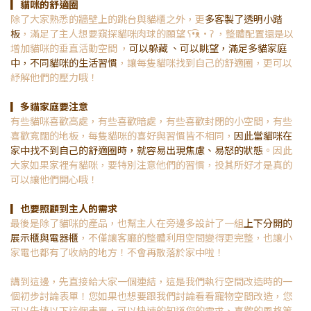
▎貓咪的舒適圈
除了大家熟悉的牆壁上的跳台與貓櫃之外，更
多客製了透明小踏
板
，滿足了主人想要窺探貓咪肉球的願望 ʕ•͡ᴥ•ʔ ，整體配置還是以
增加貓咪的垂直活動空間 ，
可以躲藏 、可以眺望，滿足多貓家庭
中，不同貓咪的生活習慣
，讓每隻貓咪找到自己的舒適圈，更可以
紓解他們的壓力哦！
▎多貓家庭要注意
有些貓咪喜歡高處，有些喜歡暗處，有些喜歡封閉的小空間，有些
喜歡寬闊的地板，每隻貓咪的喜好與習慣皆不相同，
因此當貓咪在
家中找不到自己的舒適圈時，就容易出現焦慮、易怒的狀態
。因此
大家如果家裡有貓咪，要特別注意他們的習慣，投其所好才是真的
可以讓他們開心哦！
▎也要照顧到主人的需求
最後是除了貓咪的產品，也幫主人在旁邊多設計了一組
上下分開的
展示櫃與電器櫃
，不僅讓客廳的整體利用空間變得更完整，也讓小
家電也都有了收納的地方！不會再散落於家中啦！
講到這邊，先直接給大家一個連結，這是我們執行空間改造時的一
個初步討論表單！您如果也想要跟我們討論看看寵物空間改造，您
可以先填以下這個表單，可以快速的知道您的需求、喜歡的風格等