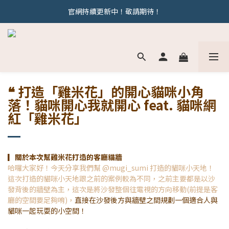
官網持續更新中！敬請期待！
官網持續更新中！敬請期待！
若有相關問題歡迎加line : @behoomie 與我們討論唷
官網持續更新中！敬請期待！
❝ 打造「雞米花」的開心貓咪小角
落！貓咪開心我就開心 feat. 貓咪網
紅「雞米花」
▎
關於本次幫雞米花打造的客廳貓牆
哈囉大家好！今天分享我們幫 @mugi_sumi 打造的貓咪小天地！
這次打造的貓咪小天地跟之前的案例較為不同，之前主要都是以沙
發背後的牆壁為主，這次是將沙發整個往電視的方向移動(前提是客
廳的空間要足夠唷)，
直接在沙發後方與牆壁之間規劃一個適合人與
貓咪一起玩耍的小空間！