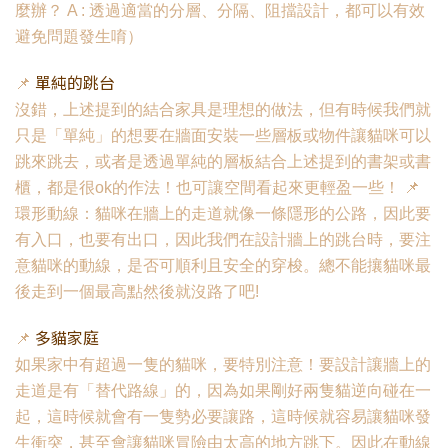
麼辦？ A : 透過適當的分層、分隔、阻擋設計，都可以有效
避免問題發生唷）
單純的跳台
📌
沒錯，上述提到的結合家具是理想的做法，但有時候我們就
只是「單純」的想要在牆面安裝一些層板或物件讓貓咪可以
跳來跳去，或者是透過單純的層板結合上述提到的書架或書
櫃，都是很ok的作法！也可讓空間看起來更輕盈一些！ 📌
環形動線：貓咪在牆上的走道就像一條隱形的公路，因此要
有入口，也要有出口，因此我們在設計牆上的跳台時，要注
意貓咪的動線，是否可順利且安全的穿梭。總不能攘貓咪最
後走到一個最高點然後就沒路了吧!
多貓家庭
📌
如果家中有超過一隻的貓咪，要特別注意！要設計讓牆上的
走道是有「替代路線」的，因為如果剛好兩隻貓逆向碰在一
起，這時候就會有一隻勢必要讓路，這時候就容易讓貓咪發
生衝突，甚至會讓貓咪冒險由太高的地方跳下。因此在動線