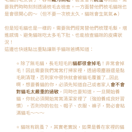
要我們時時刻刻透過梳毛去檢查。一方面替他們梳毛貓咪也
是會很開心的～（但不要一次梳太久，貓咪會生氣氣🔥）
但是短毛貓也是一樣的，需要我們經常替他們梳理毛髮，增
進感情、避免貓咪吃太多毛下肚、也能檢查貓咪的皮膚狀
況！
這邊也快速點出重點讓新手貓咪爸媽知道：
⭐️ 除了無毛貓，長毛短毛的
貓都很會掉毛
！非常會掉
毛！因此需要我們常常打掃家裡，透過吸塵器還是黏
毛刷清理，否則家中很快就會被貓毛覆蓋了...因此
啊，想要養貓的你，必須先知道自己或者家人
會不會
對貓毛太嚴重的過敏
，同時也要知道，一旦開始養
貓，你就必須開始常常清潔家裡了（強迫養成良好習
慣），否則你的包包、帽子、衣服、褲子，勢必會粘
滿貓毛～～～
⭐️ 貓咪有跳蚤？，其實老實說，如果是養在家裡的貓