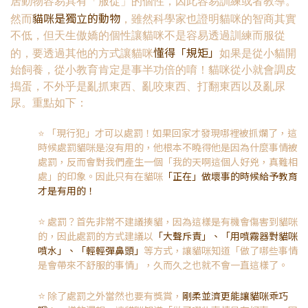
居動物容易具有「服從」的個性，因此容易訓練或者教導。
貓咪是獨立的動物
然而
，雖然科學家也證明貓咪的智商其實
不低，但天生傲嬌的個性讓貓咪不是容易透過訓練而服從
懂得「規矩」
的，要透過其他的方式讓貓咪
如果是從小貓開
始飼養，從小教育肯定是事半功倍的唷！貓咪從小就會調皮
搗蛋，不外乎是亂抓東西、亂咬東西、打翻東西以及亂尿
尿。重點如下：
⭐️ 「現行犯」才可以處罰！如果回家才發現哪裡被抓爛了，這
時候處罰貓咪是沒有用的，他根本不曉得他是因為什麼事情被
處罰，反而會對我們產生一個「我的天啊這個人好兇，真難相
處」的印象。因此只有在貓咪
「正在」做壞事的時候給予教育
才是有用的！
⭐️
處罰？首先非常不建議揍貓，因為這樣是有機會傷害到貓咪
的，因此處罰的方式建議以
「大聲斥責」、「用噴霧器對貓咪
噴水」、「輕輕彈鼻頭」
等方式，讓貓咪知道「做了哪些事情
是會帶來不舒服的事情」，久而久之也就不會一直這樣了。
⭐️
除了處罰之外當然也要有獎賞，
剛柔並濟更能讓貓咪乖巧