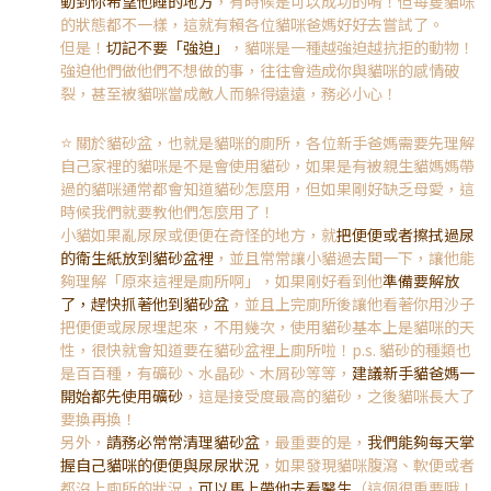
動到你希望他睡的地方
，有時候是可以成功的唷！但每隻貓咪
的狀態都不一樣，這就有賴各位貓咪爸媽好好去嘗試了。
但是！
切記不要「強迫」
，貓咪是一種越強迫越抗拒的動物！
強迫他們做他們不想做的事，往往會造成你與貓咪的感情破
裂，甚至被貓咪當成敵人而躲得遠遠，務必小心！
⭐️
關於貓砂盆，也就是貓咪的廁所，各位新手爸媽需要先理解
自己家裡的貓咪是不是會使用貓砂，如果是有被親生貓媽媽帶
過的貓咪通常都會知道貓砂怎麼用，但如果剛好缺乏母愛，這
時候我們就要教他們怎麼用了！
小貓如果亂尿尿或便便在奇怪的地方，就
把便便或者擦拭過尿
的衛生紙放到貓砂盆裡
，並且常常讓小貓過去聞一下，讓他能
夠理解「原來這裡是廁所啊」，如果剛好看到他
準備要解放
了，趕快抓著他到貓砂盆
，並且上完廁所後讓他看著你用沙子
把便便或尿尿埋起來，不用幾次，使用貓砂基本上是貓咪的天
性，很快就會知道要在貓砂盆裡上廁所啦！p.s. 貓砂的種類也
是百百種，有礦砂、水晶砂、木屑砂等等，
建議新手貓爸媽一
開始都先使用礦砂
，這是接受度最高的貓砂，之後貓咪長大了
要換再換！
另外，
請務必常常清理貓砂盆
，最重要的是，
我們能夠每天掌
握自己貓咪的便便與尿尿狀況
，如果發現貓咪腹瀉、軟便或者
都沒上廁所的狀況，
可以馬上帶他去看醫生
（這個很重要哦！