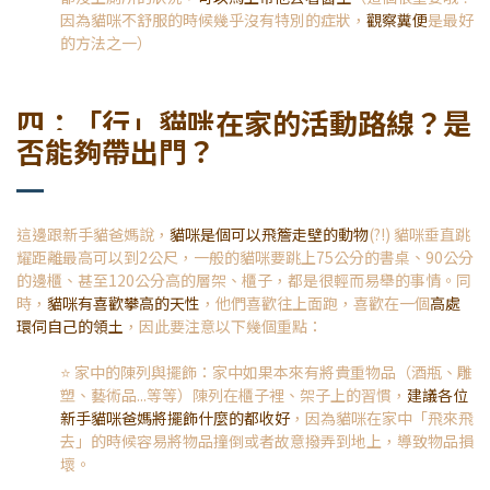
因為貓咪不舒服的時候幾乎沒有特別的症狀，
觀察糞便
是最好
的方法之一）
四：「行」貓咪在家的活動路線？是
否能夠帶出門？
這邊跟新手貓爸媽說，
貓咪是個可以飛簷走壁的動物
(?!) 貓咪垂直跳
耀距離最高可以到2公尺，一般的貓咪要跳上75公分的書桌、90公分
的邊櫃、甚至120公分高的層架、櫃子，都是很輕而易舉的事情。同
時，
貓咪有喜歡攀高的天性
，他們喜歡往上面跑，喜歡在一個
高處
環伺自己的領土
，因此要注意以下幾個重點：
⭐️ 家中的陳列與擺飾：家中如果本來有將貴重物品（酒瓶、雕
塑、藝術品...等等）陳列在櫃子裡、架子上的習慣，
建議各位
新手貓咪爸媽將擺飾什麼的都收好
，因為貓咪在家中「飛來飛
去」的時候容易將物品撞倒或者故意撥弄到地上，導致物品損
壞。