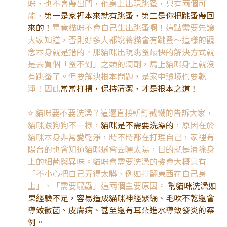
咪，也不會帶出門，他身上出現跳蚤，只有兩個可
能，
第一是家裡本來就有跳蚤，第二是你把跳蚤帶回
來的！
畢竟貓咪不會自己生出跳蚤啊！這點需要先讓
大家知道，否則好多人都說養貓會有跳蚤～這樣的觀
念本身就是錯的。那貓咪出現跳蚤最快的解決方式就
是去買個「蚤不到」之類的滴劑，馬上貓咪身上就沒
有跳蚤了。但要解決根本問題，是家中環境也要乾
淨！因此
常常打掃，保持清潔，才是根本之道！
⭐️
貓咪要不要洗澡？這邊直接斬釘截鐵的告訴大家，
貓咪跟狗狗不一樣，
貓咪是不需要洗澡的
，原因在於
貓咪本身非常愛乾淨，時不時都在打理自己，家裡有
陽台的也會知道貓咪還會去曬太陽，目的就是清除身
上的細菌與異味。貓咪會需要洗澡的機會大概只有
「不小心把自己弄得太髒、例如打翻東西在自己身
上」、「需要驅蟲」這兩個主要原因。
幫貓咪洗澡如
果經驗不足，容易造成貓咪神經緊繃、毛吹不乾還會
導致黴菌、皮膚病、甚至還有耳朵進水導致發炎的案
例。