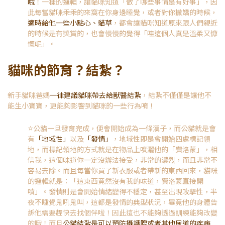
哦
！一樣的邏輯，讓貓咪知道「做了哪些事情是有好事」，因
此每當貓咪乖乖的來窩在你身邊睡覺，或者對你撒嬌的時候，
適時給他一些小點心、貓草
，都會讓貓咪知道原來跟人們親近
的時候是有獎賞的，也會慢慢的覺得「哇這個人真是溫柔又慷
慨呢」。
貓咪的節育？結紮？
新手貓咪爸媽
一律建議貓咪帶去給獸醫結紮
，結紮不僅僅是讓他不
能生小寶寶，更能夠影響到貓咪的一些行為唷！
⭐️
公貓一旦發育完成，便會開始成為一條漢子，而公貓就是會
有
「地域性」
以及
「發情」
，地域性即是會開始四處標記領
地，而標記領地的方式就是在物品上噴灑他的「費洛蒙」，相
信我，這個味道你一定沒辦法接受，非常的濃烈，而且非常不
容易去除。而且每當你買了新衣服或者帶新的東西回來，貓咪
的邏輯就是：「這東西竟然沒有我的味道，費洛蒙直接開
噴」。發情則是會開始情緒變得不穩定，甚至出現攻擊性，半
夜不睡覺鬼吼鬼叫，這都是發情的典型狀況，畢竟他的身體告
訴他需要趕快去找個伴啦！因此這也不能夠透過訓練能夠改變
的哦！而且
公貓結紮是可以預防攝護腺或者其他尿道的疾病