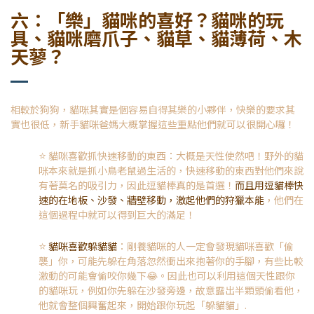
六：「樂」貓咪的喜好？
貓咪的玩
具、貓咪磨爪子、貓草、貓薄荷、木
天蓼？
相較於狗狗，貓咪其實是個容易自得其樂的小夥伴，快樂的要求其
實也很低，新手貓咪爸媽大概掌握這些重點他們就可以很開心囉！
⭐️
貓咪喜歡抓快速移動的東西：大概是天性使然吧！野外的貓
咪本來就是抓小鳥老鼠過生活的，快速移動的東西對他們來說
有著莫名的吸引力，因此逗貓棒真的是首選！
而且用逗貓棒快
速的在地板、沙發、牆壁移動，激起他們的狩獵本能
，他們在
這個過程中就可以得到巨大的滿足！
⭐️
貓咪喜歡躲貓貓
：剛養貓咪的人一定會發現貓咪喜歡「偷
襲」你，可能先躲在角落忽然衝出來抱著你的手腳，有些比較
激動的可能會偷咬你幾下😂。因此也可以利用這個天性跟你
的貓咪玩，例如你先躲在沙發旁邊，故意露出半顆頭偷看他，
他就會整個興奮起來，開始跟你玩起「躲貓貓」.