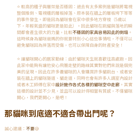
⭐️
較高的櫃子與層架是否穩固：過去有太多案例是貓咪將電視
整個推倒、電視櫃的層板掉落、原本裝在牆上的層板垮下等等
的事件發生。即是因為貓咪會在家中很多地方穿梭（5歲以
下，年輕氣盛的貓咪更是如此）。因此貓咪在跳耀與落地的瞬
間都會產生很大的力量，比較
不穩固的家具容易因此的倒塌
。
這時候身為貓咪爸媽的你就要特別小心這些事情啦，不僅可以
避免貓咪因為摔落而受傷，也可以保障自身的財產安全！
⭐️
讓貓咪開心的居家動線：由於貓咪天生就喜歡往高處跑，因
此家中能夠有讓他安心飛簷走壁的路線其實對他們來說是個完
美的呈現。因此在許多養貓咪的人會購買許多貓跳台、或者安
裝在牆上的貓咪隧道、貓走道，同時也會有許多人請室內設計
或者木工師傅在家中
設計施作各式各樣的貓咪空中走廊
。其實
這樣的設計並不少見，並且可以設計得相當有質感，不僅貓咪
開心，我們更開心，是吧！
那貓咪到底適不適合帶出門呢？
誠心建議：
不要
😅