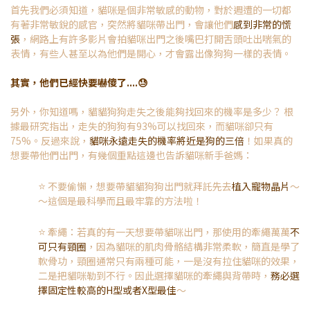
首先我們必須知道，貓咪是個非常敏感的動物，對於週遭的一切都
有著非常敏銳的感官，突然將貓咪帶出門，會讓他們
感到非常的慌
張
，網路上有許多影片會拍貓咪出門之後嘴巴打開舌頭吐出喘氣的
表情，有些人甚至以為他們是開心，才會露出像狗狗一樣的表情。
其實，他們已經快要嚇傻了....😓
另外，你知道嗎，貓貓狗狗走失之後能夠找回來的機率是多少？ 根
據最研究指出，走失的狗狗有93%可以找回來，而貓咪卻只有
75%。反過來說，
貓咪永遠走失的機率將近是狗的三倍
！
如果真的
想要帶他們出門，有幾個重點這邊也告訴貓咪新手爸媽：
⭐️
不要偷懶，想要帶貓貓狗狗出門就拜託先去
植入寵物晶片
～
～這個是最科學而且最牢靠的方法啦！
⭐️
牽繩：若真的有一天想要帶貓咪出門，那使用的牽繩萬萬
不
可只有頸圈
，因為貓咪的肌肉骨骼結構非常柔軟，簡直是學了
軟骨功，頸圈通常只有兩種可能，一是沒有拉住貓咪的效果，
二是把貓咪勒到不行。因此選擇貓咪的牽繩與背帶時，
務必選
擇固定性較高的H型或者X型最佳
～