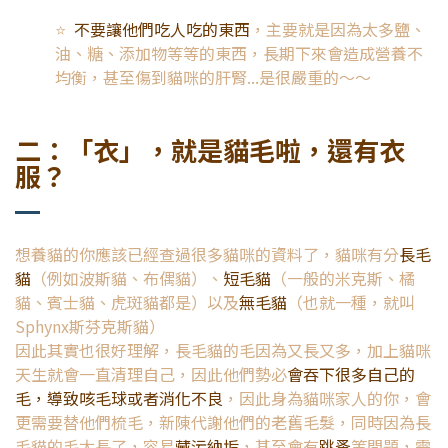
⭐️
不要讓他們吃人吃的東西
，主要就是因為太多鹽、
油、糖、添加物等等的東西，長期下來會造成營養不
均衡，甚至傷到貓咪的肝腎...是很嚴重的～～
二：「衣」，就是貓毛啦，還有衣
服？
想養貓的你應該已經查過很多貓咪的資料了，貓咪有分
長毛
貓
（例如波斯貓、布偶貓）、
短毛貓
（一般的米克斯、橘
貓、賓士貓、虎斑貓都是）以及
無毛貓
（也就一種，就叫
Sphynx斯芬克斯貓）
因此其實也很好理解，長毛貓的毛因為又長又多，加上貓咪
天生就會一直清理自己，因此他們勢必
會吞下很多自己的
毛，導致咳毛球或者消化不良
，因此身為貓咪家人的你，會
更需要替他們梳毛，新陳代謝他們的老舊毛髮，同時因為長
毛貓的毛太長了，容易
藏污納垢
，甚至會有
跳蚤
等問題，需