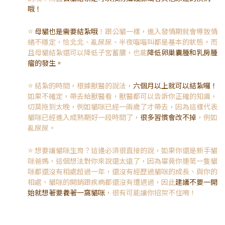
哦！
⭐️
母貓也是需要結紮哦
！跟公貓一樣，進入發情期就會導致情
緒不穩定，恰北北、亂尿尿、半夜喵喵叫都是基本的狀態。而
且母貓結紮還可以降低子宮蓄膿，也能
降低卵巢囊腫和乳房腫
瘤的發生。
⭐️
結紮的時間，根據獸醫的說法，
六個月以上就可以結紮囉！
如果不確定，帶去給獸醫看，獸醫都可以告訴你正確的知識，
切莫拖到太晚，例如貓咪已經一兩歲了才帶去，因為這樣代表
貓咪已經進入成熟期好一段時間了，
很多習慣會改不掉
，例如
亂尿尿。
⭐️
想要讓貓咪生育？這邊必須很直接的說，如果你還是新手貓
咪爸媽，這個想法對你來說還太遠了，因為畢竟你連第一隻貓
咪都還沒有相處超過一年，還沒有經歷過貓咪的成長、與你的
相處、貓咪的開銷跟疾病都還沒有遭遇過，因此
建議不要一開
始就想著要養著一窩貓咪
，很有可能讓你招架不住唷！