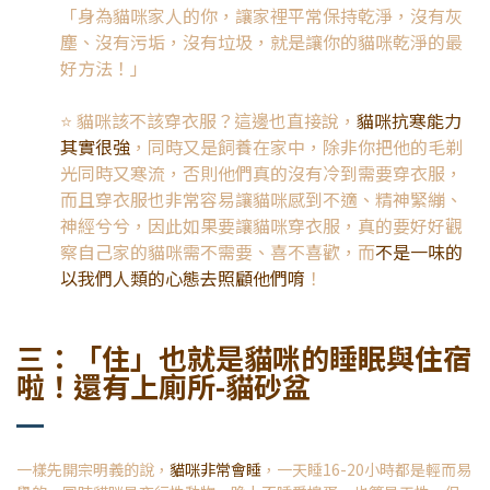
「身為貓咪家人的你，讓家裡平常保持乾淨，沒有灰
塵、沒有污垢，沒有垃圾，就是讓你的貓咪乾淨的最
好方法！」
⭐️
貓咪該不該穿衣服？這邊也直接說，
貓咪抗寒能力
其實很強
，同時又是飼養在家中，除非你把他的毛剃
光同時又寒流，否則他們真的沒有冷到需要穿衣服，
而且穿衣服也非常容易讓貓咪感到不適、精神緊繃、
神經兮兮，因此如果要讓貓咪穿衣服，真的要好好觀
察自己家的貓咪需不需要、喜不喜歡，而
不是一味的
以我們人類的心態去照顧他們唷
！
三：「住」也就是貓咪的睡眠與住宿
啦！還有上廁所-貓砂盆
一樣先開宗明義的說，
貓咪非常會睡
，一天睡16-20小時都是輕而易