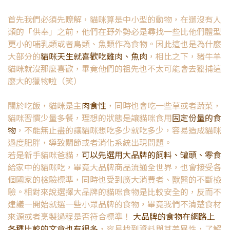
首先我們必須先瞭解，貓咪算是中小型的動物，在還沒有人
類的「供奉」之前，他們在野外勢必是尋找一些比他們體型
更小的哺乳類或者鳥類、魚類作為食物。因此這也是為什麼
大部分的
貓咪天生就喜歡吃雞肉、魚肉
，相比之下，豬牛羊
貓咪就沒那麼喜歡，畢竟他們的祖先也不太可能會去獵捕這
麼大的獵物啦（笑）
關於吃飯，貓咪是主
肉食性
，同時也會吃一些草或者蔬菜，
貓咪習慣少量多餐，理想的狀態是讓貓咪食用
固定份量的食
物
，不能無止盡的讓貓咪想吃多少就吃多少，容易造成貓咪
過度肥胖，導致關節或者消化系統出現問題。
若是新手貓咪爸貓，
可以先選用大品牌的飼料、罐頭、零食
給家中的貓咪吃，畢竟大品牌商品流通全世界，也會接受各
個國家的檢驗標準，同時也受到廣大消費者、獸醫的不斷檢
驗。相對來說選擇大品牌的貓咪食物是比較安全的，反而不
建議一開始就選一些小眾品牌的食物，畢竟我們不清楚食材
來源或者烹製過程是否符合標準！
大品牌的食物在網路上
各種比較的文章也有很多
，容易找到資料與其差異性，了解