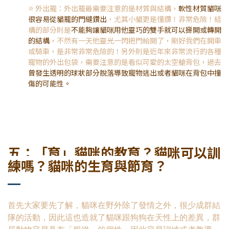
⭐️
外出籠：外出籠最需要注意的是材質與結構，
軟性材質貓咪
很容易從貓籠的門縫鑽出
，尤其小貓更是懂鑽！非常危險！結
構的部分則是
不能夠讓貓咪用他靈巧的雙手就可以掰開或轉開
的結構
，不然有一天他靈光一閃把門給開了，剛好我們在開車
或騎車，是非常非常危險的！另外則是近年來非常流行的各種
寵物的外出包袋，需要注意的是看似可愛的太空艙背包，過去
曾發生透明的球狀部分脫落導致寵物逃出或者貓咪在背包中撞
傷的可能性。
五：「育」貓咪的教育？貓咪可以訓
練嗎？貓咪的生育與節育？
首先大家要先了解，貓咪在野外除了發情之外，很少成群結
隊的活動，因此這也造就了貓咪跟狗狗在天性上的差異，群