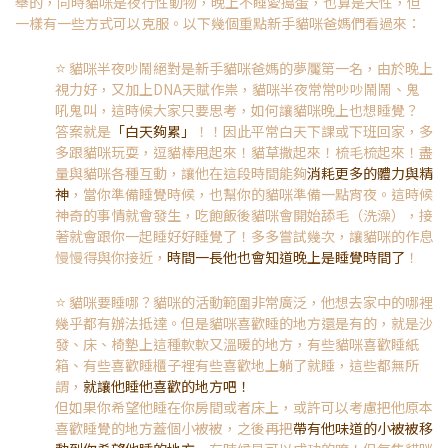
舉的，同時貓咪是夜行性動物，晚上不睡愛搗蛋，也算是天性，但
一樣有一些方式可以克服。以下幾個重點新手貓咪爸媽們看過來：
⭐️
貓咪半夜吵鬧絕對是新手貓咪爸媽的夢魘第一名，由於晚上
視力好，又加上DNA天賦作祟，貓咪半夜常常吵吵鬧鬧、鬼
吼鬼叫，這時候大家只要思考，如何讓貓咪晚上也想睡覺？
答案就是
「白天夠累」
！！因此平常白天下課或下班回家，多
多跟貓咪玩耍，逗貓棒甩起來！貓草撒起來！梳毛梳起來！盡
量與貓咪各種互動，讓他在這段時間能夠
消耗更多的體力與精
神
，當你準備睡覺時候，也幫你的貓咪準備一點宵夜。
這時候
神奇的事情就會發生，吃飽飯後貓咪會開始舔毛（洗澡），接
著就會跟你一起睡好好睡覺了！多多嘗試幾次，讓貓咪的作息
慢慢得與你接近，
時間一長他也會知道晚上是睡覺時間了
！
⭐️
貓咪要睡哪？貓咪的活動範圍非常廣泛，他想去家中的哪裡
幾乎都有辦法抵達。但是貓咪喜歡睡的地方還是有的，就是沙
發、床、椅墊上這種軟軟又溫暖的地方，有些貓咪喜歡睡紙
箱、有些喜歡睡櫃子裡有些喜歡地上躺了就睡，這些都無所
謂，
就讓他睡他喜歡的地方吧！
但如果你希望他睡在你房間或者床上，或許可以考慮把他原本
喜歡睡覺的地方蓋個小被被，之後再把
帶有他味道的小被被移