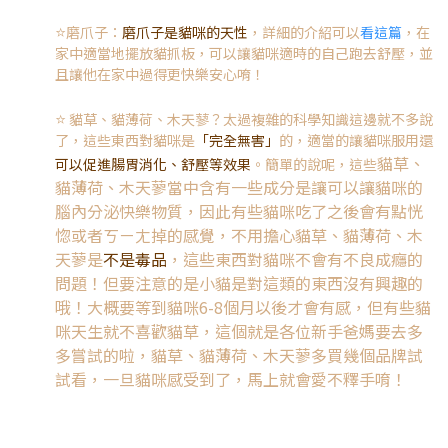
⭐️
磨爪子：
磨爪子是貓咪的天性
，詳細的介紹可以
看這篇
，在
家中適當地擺放貓抓板，可以讓貓咪適時的自己跑去舒壓，並
且讓他在家中過得更快樂安心唷！
⭐️
貓草、貓薄荷、木天蓼？太過複雜的科學知識這邊就不多說
了，這些東西對貓咪是
「完全無害」
的，適當的讓貓咪服用還
貓草、
可以促進腸胃消化、舒壓等效果
。簡單的說呢，這些
貓薄荷、木天蓼當中含有一些成分是讓可以讓貓咪的
腦內分泌快樂物質，因此有些貓咪吃了之後會有點恍
惚或者ㄎㄧㄤ掉的感覺，不用擔心貓草、貓薄荷、木
天蓼是
不是毒品
，這些東西對貓咪不會有不良成癮的
問題！但要注意的是小貓是對這類的東西沒有興趣的
哦！大概要等到貓咪6-8個月以後才會有感，但有些貓
咪天生就不喜歡貓草，這個就是各位新手爸媽要去多
多嘗試的啦，貓草、貓薄荷、木天蓼多買幾個品牌試
試看，一旦貓咪感受到了，馬上就會愛不釋手唷！