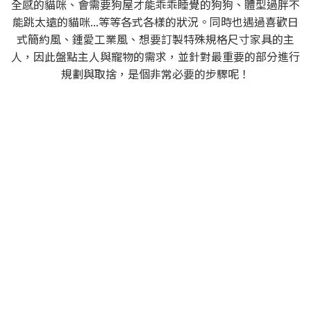
過去我們碰過會被狗狗騷擾的貓咪、會需要躲藏空間才有安
全感的貓咪、會需要狗屋才能乖乖睡覺的狗狗、體型過胖不
能跳太遠的貓咪...等等各式各樣的狀況。同時也遇過喜歡日
式簡約風、鍾愛工業風、想要訂製特殊規格尺寸家具的主
人，因此盤點主人與寵物的需求，並針對最重要的部分進行
規劃與取捨，是個非常必要的步驟呢！