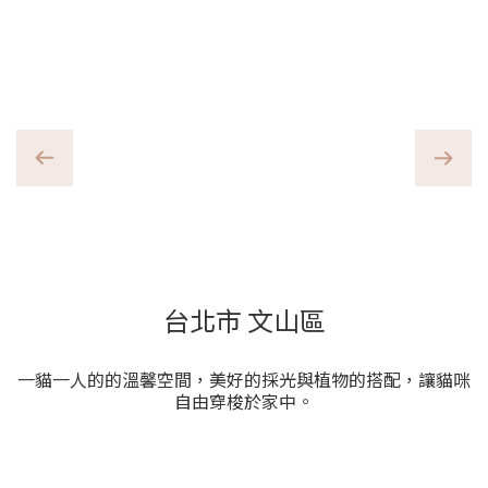
新北市 永和區
透過牆壁跳台與天空走道，讓家中貓咪有更多高處空間可以
俯瞰整個家。同時簡單乾淨的風格讓主人不擔心家裡的裝修
風格變得花俏凌亂。