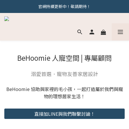
官網持續更新中！敬請期待！
官網持續更新中！敬請期待！
若有相關問題歡迎加line : @behoomie 與我們討論唷
官網持續更新中！敬請期待！
BeHoomie 人寵空間 | 專屬顧問
溺愛首選．寵物友善家居設計
BeHoomie 協助與家裡的毛小孩，一起打造屬於我們與寵
物的理想居家生活！
直接加LINE與我們聯繫討論！