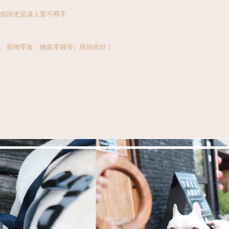
痕跡更是讓人愛不釋手
、寵物零食、鑰匙零錢等）統統收好！