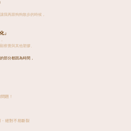
」
讓我再跟狗狗散步的時候，
製化」
，
顯察覺與其他塑膠、
的部分都因為時間，
的問題！
韌．絕對不易斷裂