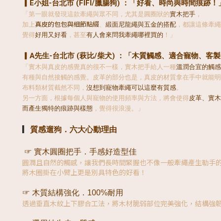
▎E小姐-台北市 (FIFI/臘腸狗) ：「好看、時尚與時間痕跡！
「第一眼就發現這款牽繩與眾不同，尤其是圓圈狀的
實木把手
，
真皮的包包與細節點綴
加上
、
緞面尼龍繩與五金的搭配
，都讓這條牽繩
覺得
好用又好看
，甚至
有人會來問我牽繩哪裡買的
！」
▎A先生-台北市 (萩比/柴犬) ：「木質觸感、適合寵物、客
「實木與真皮的感覺真的很不一樣，實木把手給人一種
溫潤合宜的觸感
有種與自然接觸的感覺。皮革的部分也是，真皮的材質拿在手中就能明
布料類材質截然不同，
沒想到寵物牽繩可以這麼有質感
。
另一方面，根據每個人與寵物的使用頻率與方法，將會使得
皮革、實木
而產生獨特的痕跡與樣態
，覺得很浪漫。」
▎
質感遛狗．六大心動理由
☞ 實木圓圈把手．手感好造型佳
圓潤且自然的觸感，讓我們長時間緊握也不像一般牽繩產生勒手
將木圈掛在小臂上更是別具特色的好看！
☞ 木質結構強化．100%耐用
透過垂直木紋上下膠合工法，將木材脆弱部位完美強化，結構強