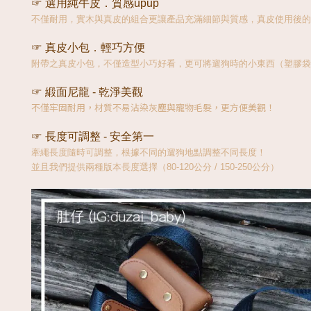
☞ 選用純牛皮．質感upup
不僅耐用，實木與真皮的組合更讓產品充滿細節與質感，真皮使用後的
☞ 真皮小包．輕巧方便
附帶之真皮小包，不僅造型小巧好看，更可將遛狗時的小東西（塑膠袋
☞ 緞面尼龍 - 乾淨美觀
不僅牢固耐用，材質不易沾染灰塵與寵物毛髮，更方便美觀！
☞ 長度可調整 - 安全第一 
牽繩長度隨時可調整，根據不同的遛狗地點調整不同長度！
並且我們提供兩種版本長度選擇（80-120公分 / 150-250公分）