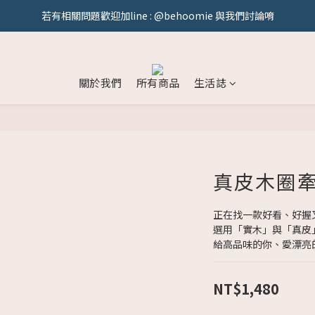
若有相關問題歡迎加line : @behoomie 與我們討論唷
官網持續更新中！敬請期待！
官網持續更新中！敬請期待！
關於我們
所有商品
生活誌
真皮木圈
正在找一款好看、好握
選用「實木」與「真皮
給高品味的你、愛漂亮
NT$1,480