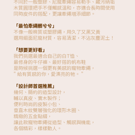
不同於一般塑膠、尼龍牽繩容易勒手、藏污納垢
木質圓環把手不僅觸感溫和，亦適合長時間使用
同時皮件的搭配，更讓牽繩增添細節。
「最怕牽繩髒兮兮」
不像一般棉質或塑膠繩，用久了又黑又黃
選用緞面尼龍材質，容易清潔，不沾灰塵泥土！
「想要更好看」
我們挑選最適合自己的白T恤、
最修身的牛仔褲、最好搭的帆布鞋
是時候挑選一個更有美感的寵物牽繩，
" 給有質感的你，愛漂亮的牠。 "
「設計師首選推薦」
幾何、簡約的造型設計，
輔以真皮、實木製作；
便利時尚的皮製小包、
垂直木紋雙層強化的環形木圈、
精緻的五金點綴，
讓此款寵物牽繩從造型、觸感與機能，
各個精彩，樣樣動人。