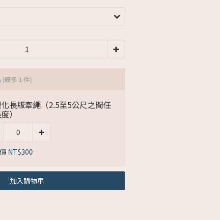
品
(最多 1 件)
化長版牽繩（2.5至5公尺之間任
長度）
 NT$300
加入購物車