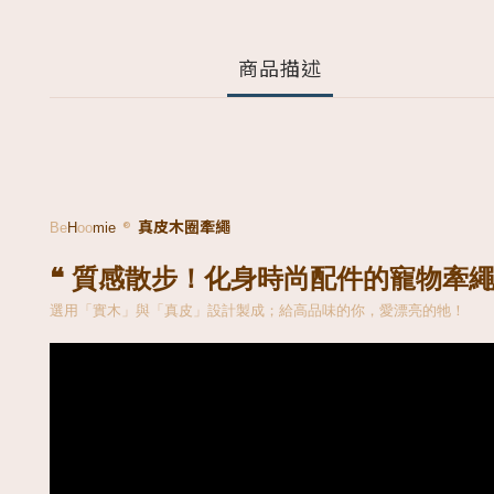
商品描述
真皮木圈牽繩
  ®  
Be
H
oo
mie
❝ 質感散步！化身時尚配件的寵物牽繩
選用「實木」與「真皮」設計製成；給高品味的你，愛漂亮的牠！