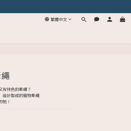
繁體中文
牽繩
又有特色的牽繩？
」設計製成的寵物牽繩
的牠！