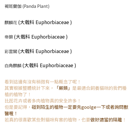
褐斑蘭伽 (Panda Plant)
(大戟科
Euphorbiaceae
)
麒麟花
(大戟科
Euphorbiaceae
)
帝錦
(大戟科
Euphorbiaceae
)
彩雲閣
(大戟科
Euphorbiaceae
)
白角麒麟
看到這邊有沒有稍微有一點概念了呢！
其實根據整體統計下來，
「蕨類」
是最適合飼養貓咪的我們種
植的植物了！
比起花卉或者多肉植物真的安全許多！
但是要記得，
碰到陌生的植物一定要先goolge一下或者詢問獸
醫喔！
若真的很喜歡某些對貓咪有害的植物，也要
做好適當的隔離
！