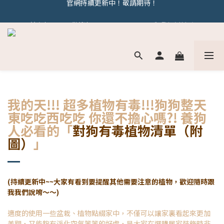
官網持續更新中！敬請期待！
若有相關問題歡迎加line : @behoomie 與我們討論唷
官網持續更新中！敬請期待！
我的天!!! 超多植物有毒!!!狗狗整天
東吃吃西吃吃 你還不擔心嗎?! 養狗
人必看的「
對狗有毒植物清單（附
圖）
」
(持續更新中~~大家有看到要提醒其他需要注意的植物，歡迎隨時跟
我我們說唷～～)
適度的使用一些盆栽、植物點綴家中，不僅可以讓家裏看起來更加
美觀，又能夠有淨化空氣等等的好處，是大家在選購居家裝飾時非