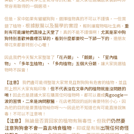
常容易取得的一個選項。
但是，家中如果有貓貓狗狗，選擇植物真的不可以不謹慎，一但買
根據獸醫以及醫學的實證，
錯了植物，
輕則讓寵物嘔吐生病，
重
則有可能讓牠們直接上天堂了
！真的不能不謹慎啊！
尤其是家中狗
狗特別喜歡神農嚐百草的，看到什麼都要咬一下舔一下的
，連朋友
帶花來都要特別小心喔！
因此我們今天幫大家整理了
「花卉類」、「蕨類」、「室內植
物」、「多年生植物」、「多肉植物」五個大分類
，讓大家挑選植
物時不踩雷！
【注意】
我們盡可能得整理大家常見且對狗狗有危害的植物，並且
附上照片大家有點印象！
但不代表沒在文章內的植物就是沒問題的
唷！
因此也是建議大家在購買任何植物時，都可以養成
先google一
波的習慣，二來是詢問獸醫
，花店老闆說的話則需要特別小心，因
為他的目的是要賣植物給你呀～～因此他不知道也有可能直接說無
毒！不可以不注意唷！
【注意】
無論是否買回家的植物有無毒性，但我們
仍然要
注意狗狗會不會一直去啃食植物
，抑或是有無
出現任何奇怪