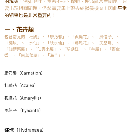
的現象
，例如嘔吐、食慾不振、躁動、便溺異常等問題，只
要出現相關問題，仍然需要馬上帶去給獸醫檢查！因此
平常
的觀察也是非常重要的
！
一、花卉類
包含常見的「杜鵑」、「康乃馨」、「孤挺花」、「風信子」、
「繡球」、「水仙」、「秋水仙」、「鳶尾花」、「天堂鳥」、
「伽藍菜屬」、「仙客來屬」、「聖誕紅」、「芋屬」、「鬱金
香」、「唐菖蒲屬」、「海芋」。
康乃馨（Carnation）
杜鵑花（Azalea）
孤挺花（Amaryllis）
風信子 （hyacinth）
繡球（
Hydrangea
）