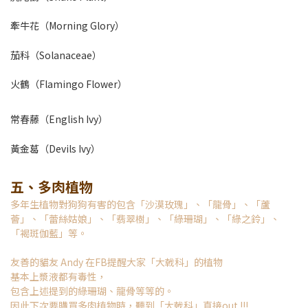
牽牛花（Morning Glory）
茄科（Solanaceae）
火鶴（Flamingo Flower）
常春藤（English Ivy）
黃金葛（Devils Ivy）
五、多肉植物
多年生植物對狗狗有害的包含「沙漠玫瑰」、「龍骨」、「蘆
薈」、「蕾絲姑娘」、「翡翠樹」、「綠珊瑚」、「綠之鈴」、
「褐斑伽藍」等。
友善的貓友 Andy 在FB提醒大家「大戟科」的植物
基本上漿液都有毒性，
包含上述提到的綠珊瑚、龍骨等等的。
因此下次要購買多肉植物時，聽到「大戟科」直接out !!!