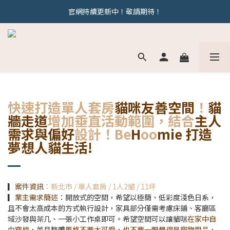
官網持續更新中！敬請期待！
官網持續更新中！敬請期待！
若有相關問題歡迎加line : @behoomie 與我們討論唷
官網持續更新中！敬請期待！
快速打造單人套房
貓咪友善空間
！
貓
牆走道
增加垂直活動範圍，結合
主人
需求與偏好
設計！Be
H
oo
mie
打造
夢想人貓生活!
▎
案件資訊
：新北市 / 單人套房 / 1人2貓 / 11坪
▎
業主需求簡述
：開放式的空間，希望以極簡、低彩度淺色日系，
且不會太高成本的方式執行設計，家具部分僅需考慮床鋪、客廳區
域沙發與茶几、一張小工作桌即可。希望空間可以讓貓咪
在家中自
由穿梭
，並且整體
風格不要太可愛
，
也不要一眼覺得是寵物用品
，