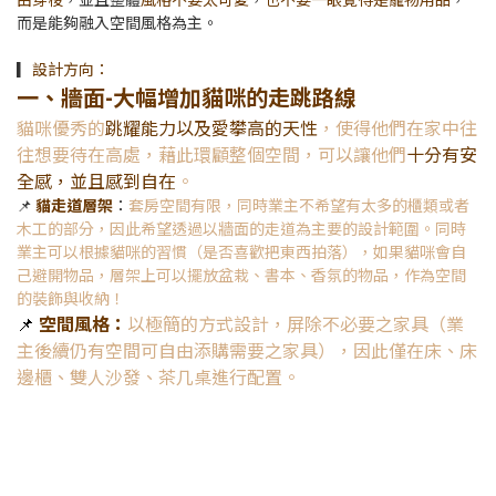
而是能夠融入空間風格為主。
▎
設計方向：
一、牆面-大幅增加貓咪的走跳路線
貓咪優秀的
跳耀能力以及愛攀高的天性
，使得他們在家中往
往想要待在高處，藉此環顧整個空間，可以讓他們
十分有安
全感，並且感到自在
。
📌
貓走道層架
：
套房空間有限，同時業主不希望有太多的櫃類或者
木工的部分，因此希望透過以牆面的走道為主要的設計範圍。同時
業主可以根據貓咪的習慣（是否喜歡把東西拍落），如果貓咪會自
己避開物品，層架上可以擺放盆栽、書本、香氛的物品，作為空間
的裝飾與收納！
📌
空間風格：
以極簡的方式設計，屏除不必要之家具（業
主後續仍有空間可自由添購需要之家具），因此僅在床、床
邊櫃、雙人沙發、茶几桌進行配置。