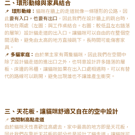
二、環形動線與家具結合
📌
環形動線：
貓咪在牆上的走道就像一條隱形的公路，因
此
要有入口，也要有出口
，因此我們在設計牆上的跳台時，
特地在兩處（左圖：與工作桌結合。右圖：較低且左右錯落
的層架）設計貓走道的出入口。讓貓咪可以自由的在整個空
間活動，避免由太高的地方直接跳下，長時間可能傷害家
具。
📌
多貓家庭：
由於業主家有兩隻貓咪，因此我們在空間中
除了設計貓走道的進出口之外，也特意設計許多錯落的層
板、床邊的吊櫃，讓貓咪如果在出入口處相遇時，可以有替
代的路線可以跳開，避免出現誰也不讓誰產生衝突。
三、天花板 - 讓貓咪舒適又自在的空中設計
📌
空間制高點走道
由於貓咪天性喜歡往高處去，家中最高的地方即是天花板，
因此我們在靠近天花板的部分也是設計了貓走道，讓貓咪可