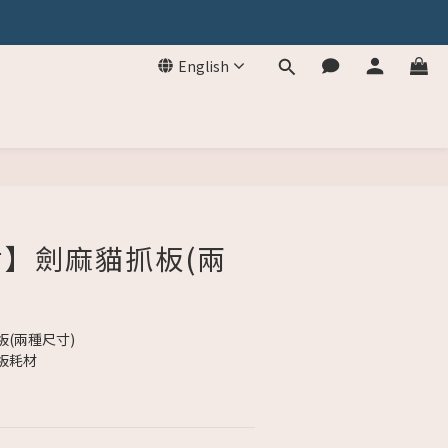
English
】劍麻貓抓板(兩
(兩種尺寸)
板耗材