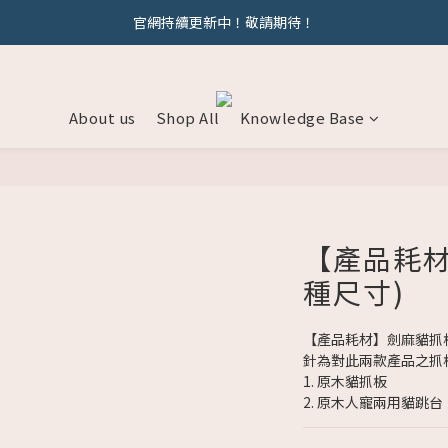
若有相關問題歡迎加line : @behoomie 與我們討論唷
官網持續更新中！敬請期待！
官網持續更新中！敬請期待！
About us
Shop All
Knowledge Base
【產品耗材
種尺寸)
【產品耗材】劍麻貓抓板
針為對此兩款產品之抓
1. 原木貓抓板
2. 原木人寵兩用貓跳台