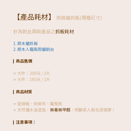
【產品耗材】
劍麻貓抓板(兩種尺寸)
針為對此兩款產品之
抓板耗材
1. 原木貓抓板
2. 原木人寵兩用貓跳台
商品售價
▎
大件：200元 / 1片
☞
大件：160元 / 1片
☞
商品材質
▎
密迪板、劍麻布、魔鬼氈
☞
天然護木油塗裝，
無毒無甲醛
，照顧家人與毛孩健康！
☞
注意事項：
▎