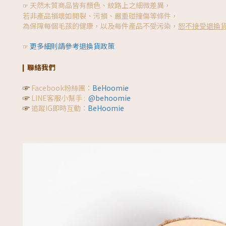
天然木質商品皆有顏色、紋路上之細微差異，
☞
若非產品損壞如開裂、污損、嚴重碰撞傷等條件，
為保障每個毛孩的健康，以及每件產品不受污染，
恕不接受退換
更多細則請參考退換貨政策
☞
聯絡我們
▎
☞
Facebook粉絲團：
BeHoomie
☞
LINE客服小幫手 :
@behoomie
☞
追蹤IG即時互動：
BeHoomie