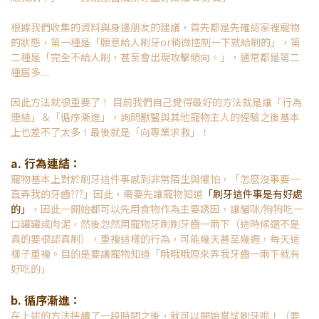
根據我們收集的資料與身邊朋友的建議，首先都是先確認家裡寵物
的狀態，第一種是「願意給人刷牙or稍微控制一下就給刷的」，第
二種是「完全不給人刷，甚至會出現攻擊傾向。」，通常都是第二
種居多....
因此方法就很重要了！ 目前我們自己覺得最好的方法就是讓「行為
連結」＆「循序漸進」，詢問獸醫與其他寵物主人的經驗之後基本
上也差不了太多！最後就是「向專業求救」！
a. 行為連結：
寵物基本上對於刷牙這件事感到非常陌生與懼怕，「怎麼沒事要一
直弄我的牙齒???」因此，需要先讓寵物知道
「刷牙這件事是有好處
的」
，因此一開始都可以先用食物作為主要誘因，讓貓咪/狗狗吃一
口罐罐或肉泥，然後忽然用寵物牙刷刷牙齒一兩下（這時候還不是
真的要很認真刷），重複這樣的行為，可能幾天甚至幾週，每天這
樣子重複。目的是要讓寵物知道「哦哦哦原來弄我牙齒一兩下就有
好吃的」
b. 循序漸進：
在上述的方法持續了一段時間之後，就可以開始嘗試刷牙啦！（要