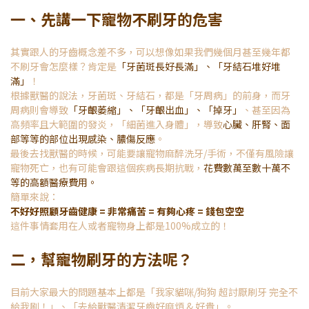
一、先講一下寵物不刷牙的危害
其實跟人的牙齒概念差不多，可以想像如果我們幾個月甚至幾年都
不刷牙會怎麼樣？肯定是
「牙菌斑長好長滿」、「牙結石堆好堆
滿」
！
根據獸醫的說法，牙菌斑、牙結石，都是「牙周病」的前身，而牙
周病則會導致
「牙齦萎縮」、「牙齦出血」、「掉牙」
、甚至因為
高頻率且大範圍的發炎，「細菌進入身體」，導致
心臟、肝腎、面
部等等的部位出現感染、膿傷反應
。
最後去找獸醫的時候，可能要讓寵物麻醉洗牙/手術，不僅有風險讓
寵物死亡，也有可能會跟這個疾病長期抗戰，
花費數萬至數十萬不
等的高額醫療費用。
簡單來說：
不好好照顧牙齒健康 = 非常痛苦 = 有夠心疼 = 錢包空空
這件事情套用在人或者寵物身上都是100%成立的！
二，幫寵物刷牙的方法呢？
目前大家最大的問題基本上都是「我家貓咪/狗狗 超討厭刷牙 完全不
給我刷！」、「去給獸醫清潔牙齒好麻煩 & 好貴」。