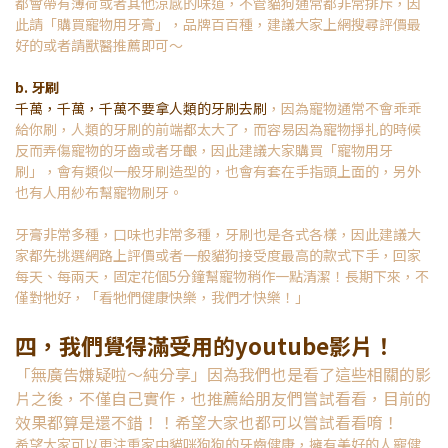
都會帶有薄荷或者其他涼感的味道，不管貓狗通常都非常排斥，因
此請「購買寵物用牙膏」，品牌百百種，建議大家上網搜尋評價最
好的或者請獸醫推薦即可～
b. 牙刷
千萬，千萬，千萬不要拿人類的牙刷去刷
，因為寵物通常不會乖乖
給你刷，人類的牙刷的前端都太大了，而容易因為寵物掙扎的時候
反而弄傷寵物的牙齒或者牙齦，因此建議大家購買「寵物用牙
刷」，會有類似一般牙刷造型的，也會有套在手指頭上面的，另外
也有人用紗布幫寵物刷牙。
牙膏非常多種，口味也非常多種，牙刷也是各式各樣，因此建議大
家都先挑選網路上評價或者一般貓狗接受度最高的款式下手，回家
每天、每兩天，固定花個5分鐘幫寵物稍作一點清潔！長期下來，不
僅對牠好，「看牠們健康快樂，我們才快樂！」
四，我們覺得滿受用的youtube影片！
「無廣告嫌疑啦～純分享」因為我們也是看了這些相關的影
片之後，不僅自己實作，也推薦給朋友們嘗試看看，目前的
效果都算是還不錯！！希望大家也都可以嘗試看看唷！
希望大家可以更注重家中貓咪狗狗的牙齒健康，擁有美好的人寵健